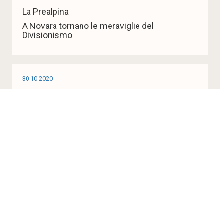
La Prealpina
A Novara tornano le meraviglie del
Divisionismo
30-10-2020
La Stampa
Speciale Divisionismo
30-10-2020
L'Azione
Riaperta al pubblico la rassegna sul
Divisionismo