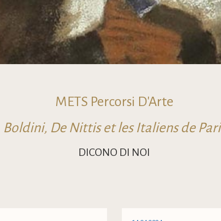
METS Percorsi D'Arte
Boldini, De Nittis et les Italiens de Pari
DICONO DI NOI