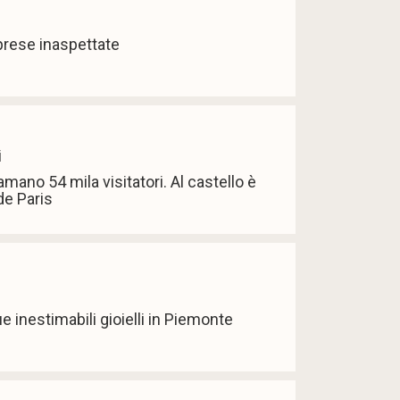
prese inaspettate
i
iamano 54 mila visitatori. Al castello è
de Paris
e inestimabili gioielli in Piemonte