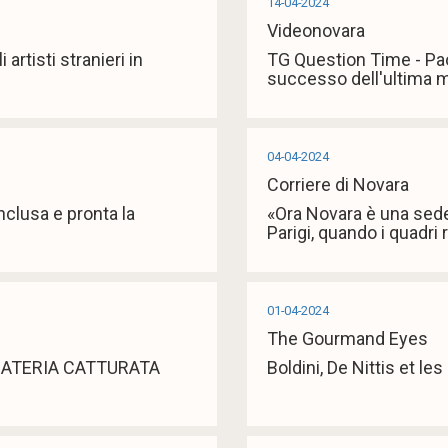
14-04-2024
Videonovara
i artisti stranieri in
TG Question Time - Pao
successo dell'ultima m
04-04-2024
Corriere di Novara
clusa e pronta la
«Ora Novara è una sede
Parigi, quando i quadri
01-04-2024
The Gourmand Eyes
MATERIA CATTURATA
Boldini, De Nittis et le